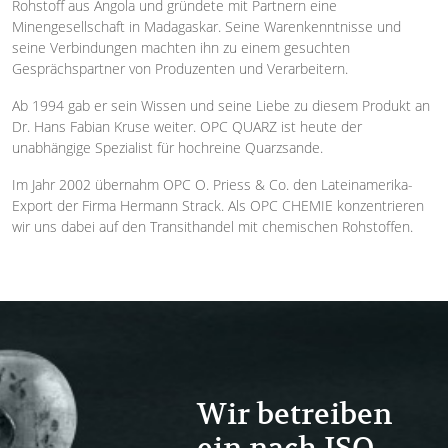
Rohstoff aus Angola und gründete mit Partnern eine
Minengesellschaft in Madagaskar. Seine Warenkenntnisse und
seine Verbindungen machten ihn zu einem gesuchten
Gesprächspartner von Produzenten und Verarbeitern.
Ab 1994 gab er sein Wissen und seine Liebe zu diesem Produkt an
Dr. Hans Fabian Kruse weiter. OPC QUARZ ist heute der
unabhängige Spezialist für hochreine Quarzsande.
Im Jahr 2002 übernahm OPC O. Priess & Co. den Lateinamerika-
Export der Firma Hermann Strack. Als OPC CHEMIE konzentrieren
wir uns dabei auf den Transithandel mit chemischen Rohstoffen.
Wir betreiben
ein nach ISO