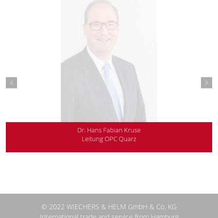
Dr. Hans Fabian Kruse
Leitung OPC Quarz
Tel.: +49 40 227206 50
Fax: +49 40 227206 66
© 2022 WIECHERS & HELM GmbH & Co. KG
International trade and service from Hamburg