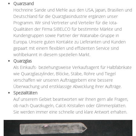
Quarzsand
Hochreine Sande und Mehle aus den USA, Japan, Brasilien und
Deutschland für die Quarzglasindustrie ergänzen unser
Programm. Wir sind Vertreter und Verteiler für die Iota-
Qualitäten der Firma SIBELCO für bestimmte Märkte und
Kundengruppen sowie Partner der Watanabe-Gruppe in
Europa. Unsere guten Kontakte zu Lieferanten und Kunden
gepaart mit einem flexiblen und effizienten Service sind
wohlbekannt in diesem speziellen Markt.
Quarzglas
Als Einkaufs- beziehungsweise Verkaufsagent für Halbfabrikate
wie Quarzglaszylinder, Blöcke, Stäbe, Rohre und Tiegel
verschaffen wir unseren Auftraggebern eine bessere
Überwachung und erstklassige Abwicklung ihrer Aufträge.
Spezialitäten
Auf unserem Gebiet beantworten wir Ihnen gern alle Fragen,
ob nach Quarzkugeln, Calcit-Kristallen oder Glimmerplatten.
Sie werden immer eine schnelle und klare Antwort erhalten.